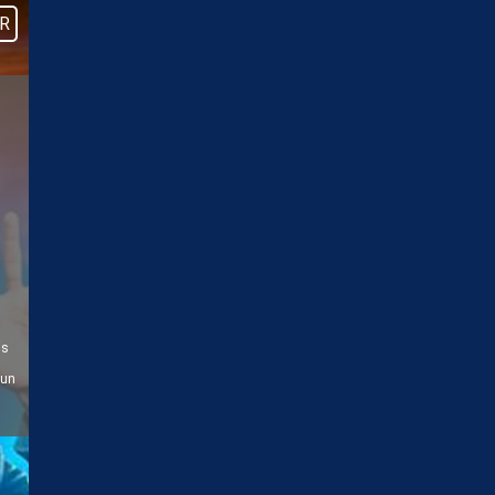
R
us
 un