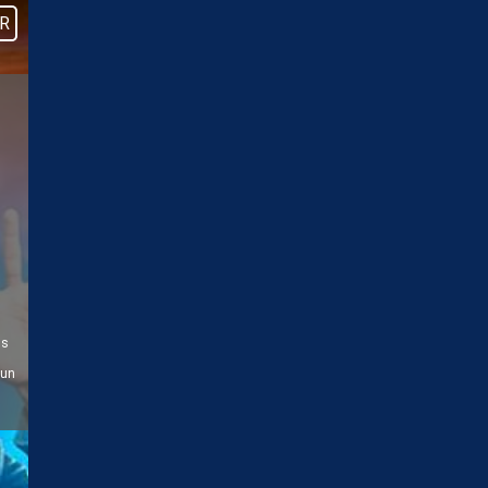
R
us
 un