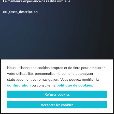
La meilleure expérience de réalité virtuelle
cei_texto_descripcion
Play
Mute
Current Time
0:00
/
Duration
Nous utilisons des cookies propres et de tiers pour améliorer
0:00
Loaded
: 0%
votre utilisabilité, personnaliser le contenu et analyser
Progress
:
statistiquement votre navigation. Vous pouvez modifier la
0%
configuration
ou consulter la
politique de cookies
.
Stream Type
LIVE
Termes et Conditions
Protection des données
Gestion des Cookies
Remaining Time
-0:00
Résilier votre abonnement
Refuser cookies
Playback Rate
Accepter les cookies
1x