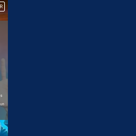
R
us
 un