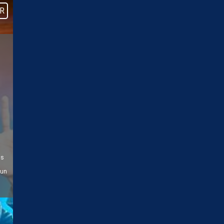
R
us
 un